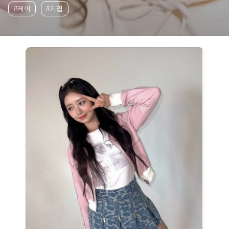
#레이
#기엽