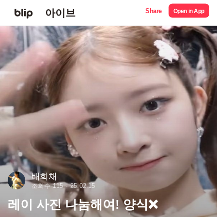
Share
아이브
Open in App
배희채
조회수 115
25.02.15
레이 사진 나눔해여! 양식❌