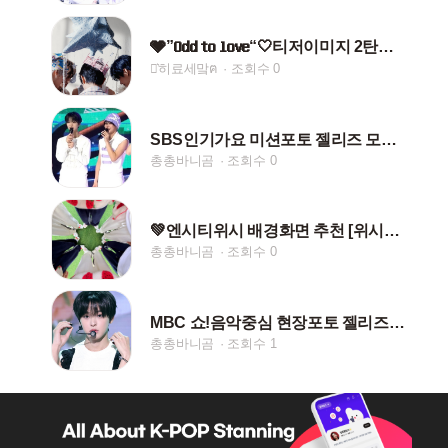
🩶”𝐎𝐝𝐝 𝐭𝐨 𝐥𝐨𝐯𝐞“🤍티저이미지 2탄에로스빵재료
⋆͛히료세맠ฅ
조회수 0
SBS인기가요 미션포토 젤리즈 모음💚
총총바니곰
조회수 0
💚엔시티위시 배경화면 추천 [위시가좍ver.]💚
총총바니곰
조회수 0
MBC 쇼!음악중심 현장포토 젤리즈 모음💚
총총바니곰
조회수 1