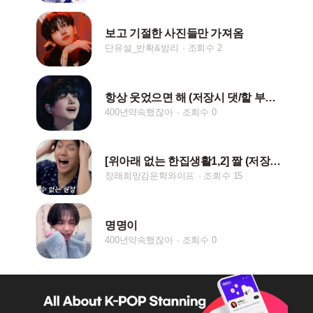
보고 기절한 사진들만 가져옴
단유설_반확&밤리
조회수 2
항상 웃었으면 해 (저장시 댓/핱 부탁드려요)
400년약속했잖아
조회수 0
[위아래 없는 한집생활1,2] 짤 (저장시 핱/댓)
장래희망김운학와이프
조회수 15
명명이
400년약속했잖아
조회수 0