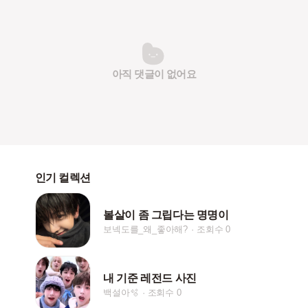
아직 댓글이 없어요
인기 컬렉션
볼살이 좀 그립다는 명명이
보넥도를_왜_좋아해?
조회수 0
내 기준 레전드 사진
백설아🫧
조회수 0