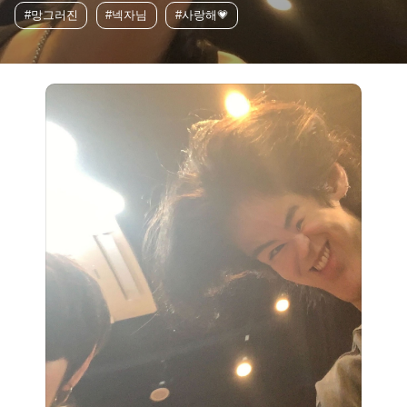
#망그러진
#넥자님
#사랑해💗