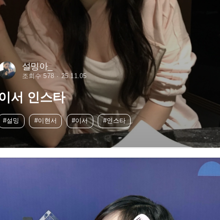
설밍아_
조회수 578
25.11.05
이서 인스타
#설밍
#이현서
#이서
#인스타