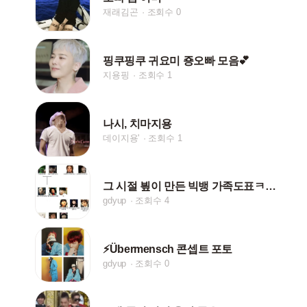
재래김곤
조회수 0
핑쿠핑쿠 귀요미 죵오빠 모음💕
지용핑
조회수 1
나시, 치마지용
데이지용'
조회수 1
그 시절 빂이 만든 빅뱅 가족도표ㅋㅋㅋㅋㅋ
gdyup
조회수 4
⚡Übermensch 콘셉트 포토
gdyup
조회수 0