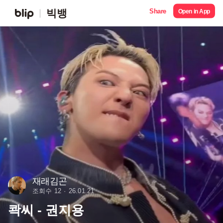
Share
빅뱅
Open in App
재래김곤
조회수 12
26.01.21
콱씨 - 권지용