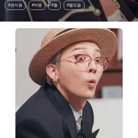
#권지용
#빅뱅
#짤
#짤모음