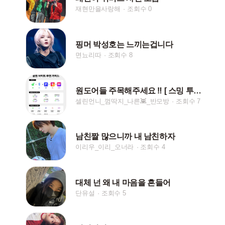
재현만을사랑해
조회수 0
핑머 박성호는 느끼는겁니다
면뇨리따
조회수 8
원도어들 주목해주세요 ‼️ [ 스밍 투표 ]
셀린언니_껌딱지_나른👾_반모방
조회수 7
남친짤 많으니까 내 남친하자
이리우_이리_오너라
조회수 4
대체 넌 왜 내 마음을 흔들어
단유설
조회수 5