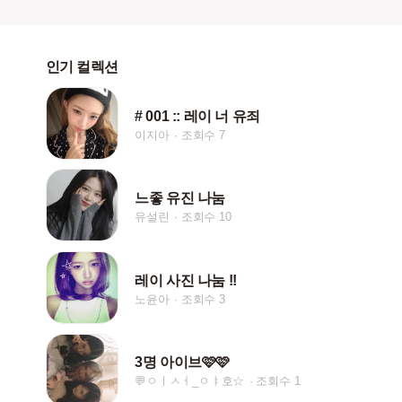
인기 컬렉션
# 001 :: 레이 너 유죄
이지아
조회수 7
느좋 유진 나눔
유설린
조회수 10
레이 사진 나눔 !!
노윤아
조회수 3
3명 아이브🩷🩷
💬ㅇㅣㅅㅓ_ㅇㅑ호☆
조회수 1