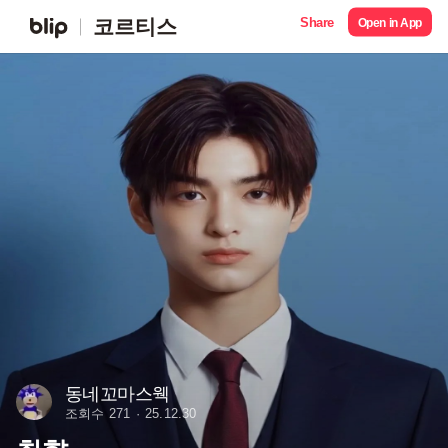
Share
코르티스
Open in App
동네꼬마스웩
조회수 271
25.12.30