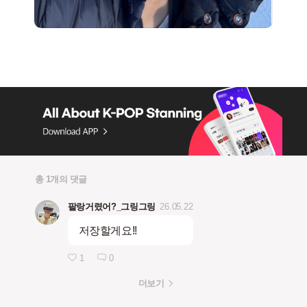
총 1개의 댓글
팔랑거렸어?_그링그링
26.05.22
저장할게요!!
1
0
더보기