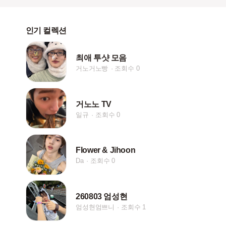
인기 컬렉션
최애 투샷 모음
거노거노빵
조회수 0
거노노 TV
일규
조회수 0
Flower & Jihoon
Da
조회수 0
260803 엄성현
엄성현엄쁘니
조회수 1