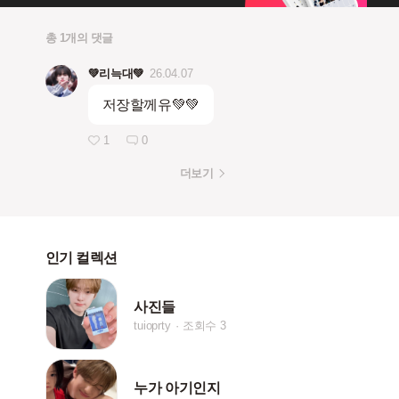
총 1개의 댓글
💚리늑대💚
26.04.07
저장할께유💚💚
1
0
더보기
인기 컬렉션
사진들
tuioprty
조회수 3
누가 아기인지