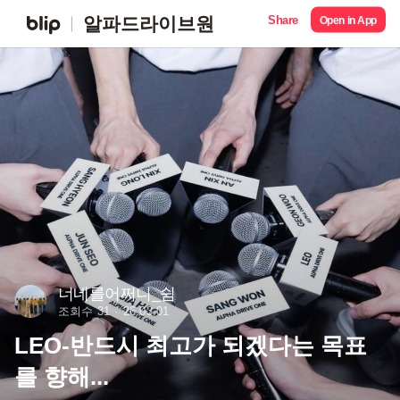
Share
알파드라이브원
Open in App
너네를어쩌니_쉼
조회수 31
26.03.01
LEO-반드시 최고가 되겠다는 목표
를 향해...