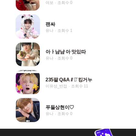
여보
조회수 0
팬싸
유나
조회수 1
아ㅏ냠냠 아 맛있따
유나
조회수 0
235팔 Q&A // ‪ᯅ̈ 킹거누
이유성_반접
조회수 11
푸들상현이♡
유나
조회수 0