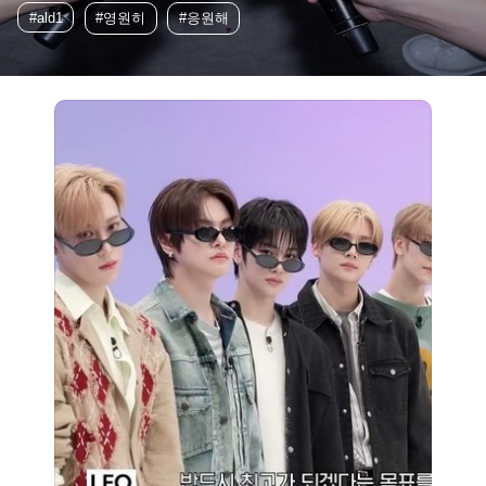
#ald1
#영원히
#응원해