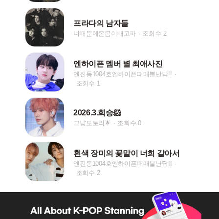
프라다의 남자들
너때문에온몸이배고파
조회수 2
엔하이픈 멤버 별 최애사진
엔진동1004호엔하이픈때매불난닥!!
조회수 1
2026.3.희승🐹
그냥도토리🌟
조회수 0
흰색 장미의 꽃말이 너희 같아서
엔진동1004호엔하이픈때매불난닥!!
조회수 2