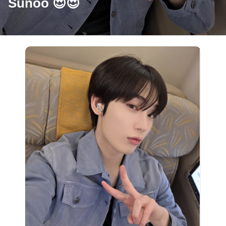
Sunoo 😍😍