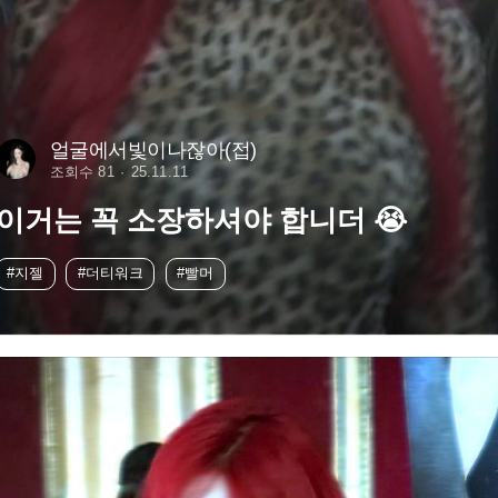
얼굴에서빛이나잖아(접)
조회수 81
25.11.11
이거는 꼭 소장하셔야 합니더 😭
#지젤
#더티워크
#빨머