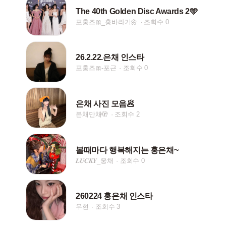
The 40th Golden Disc Awards 2🩵
포홍즈🎀_홍바라기🌼
조회수 0
26.2.22.은채 인스타
포홍즈🎀-포근
조회수 0
은채 사진 모음🥟
본채만채🫣
조회수 2
볼때마다 행복해지는 홍은채~
𝑳𝑼𝑪𝑲𝒀_웅채
조회수 0
260224 홍은채 인스타
우현
조회수 3