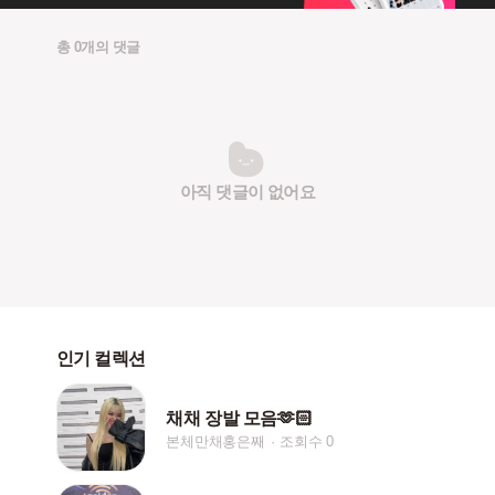
총 0개의 댓글
아직 댓글이 없어요
인기 컬렉션
채채 장발 모음🫶🏻
본체만채홍은째
조회수 0