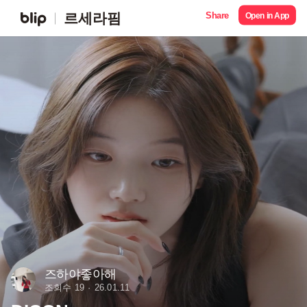
Share
르세라핌
Open in App
즈하야좋아해
조회수 19
26.01.11