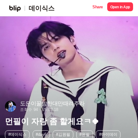
Share
데이식스
Open in App
도운이꿀밤한대만때려주라
조회수 94
25.02.18
먼필이 자랑 좀 할게요ㅋ🍀
#데이식스
#day6
#김원필
#원필
#마이데이