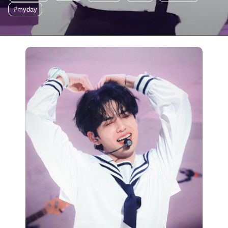
#myday