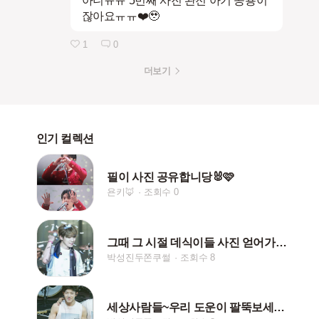
아니ㅠㅠ 5번째 사진 완전 아기 공룡이
잖아요ㅠㅠ❤️🥹
1
0
더보기
인기 컬렉션
필이 사진 공유합니당🐰🩷
욘키🦊
조회수 0
그때 그 시절 데식이들 사진 얻어가세요!!*퍼갈시 댓글
박성진두쫀쿠썰
조회수 8
세상사람들~우리 도운이 팔뚝보세요!!*퍼갈 시 댓글