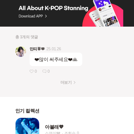
총 1개의 댓글
민띠🐰🫶
25.01.26
❤️많이 써주세요❤️🙏
0
0
더보기
인기 컬렉션
아블래💙
소연이🩶
조회수 0