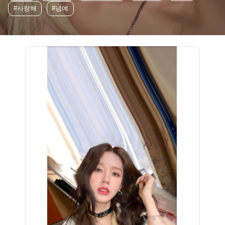
#사랑해
#넘예