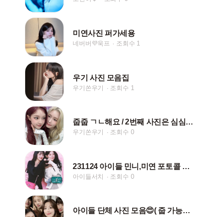
미연사진 퍼가세용
네버버💜욱프
조회수 1
우기 사진 모음집
우기쏜우기
조회수 1
줍줍 ㄱㄴ해요 / 2번째 사진은 심심해서 만들어봤어용
우기쏜우기
조회수 0
231124 아이들 민니,미연 포토콜 사진!!!
아이들서치
조회수 0
아이들 단체 사진 모음😍( 줍 가능합니다!)