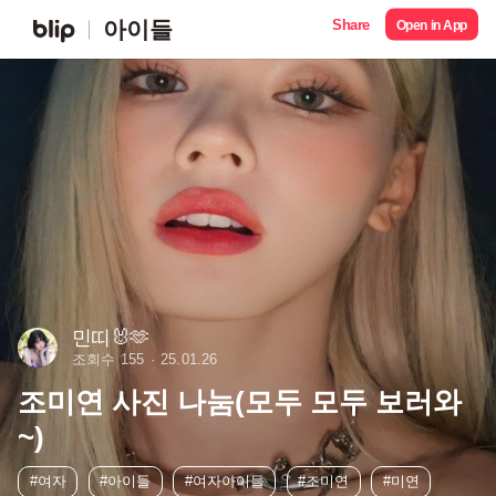
Share
아이들
Open in App
민띠🐰🫶
조회수 155
25.01.26
조미연 사진 나눔(모두 모두 보러와
~)
#여자
#아이들
#여자아이들
#조미연
#미연