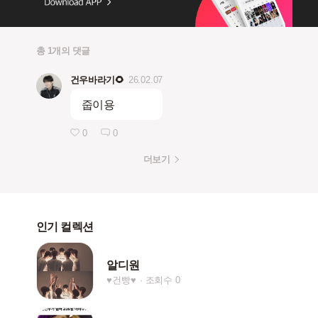
총 1개의 댓글
건우바라기🌻
26.02.07
줍이용
0
0
더보기
인기 컬렉션
알디원
♥︎건빵♥︎
조회수 0