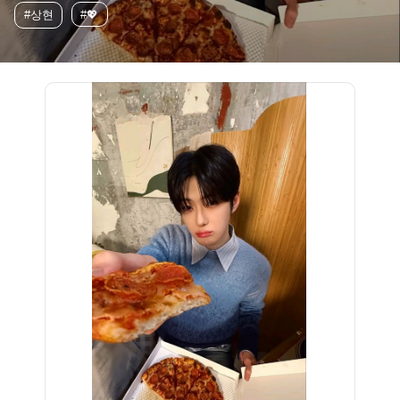
#상현
#💖