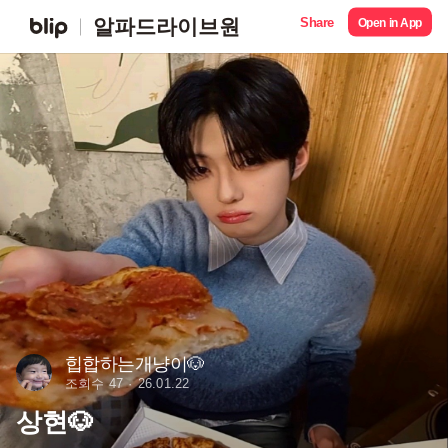
Share
알파드라이브원
Open in App
힙합하는개냥이🐶
조회수 47
26.01.22
상현🐶