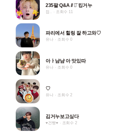
235팔 Q&A // ‪ᯅ̈ 킹거누
접..
조회수 11
파리에서 힐링 잘 하고와♡
유나
조회수 0
아ㅏ냠냠 아 맛있따
유나
조회수 0
♡
유나
조회수 2
김거누보고싶다
♥︎건빵♥︎
조회수 2