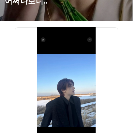
어쩌다보니..