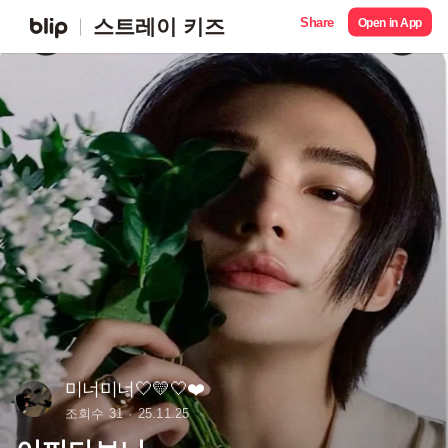
Share
스트레이 키즈
Open in App
미너미너🤍💛🤍❤️
조회수 31
25.11.25