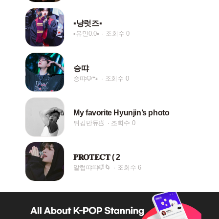
▪︎냥럿즈▪︎
▪︎유민0.0▪︎
조회수 0
승땨
승땨🐶🐾
조회수 0
My favorite Hyunjin’s photo
튀김만듀🥟
조회수 0
𝐏𝐑𝐎𝐓𝐄𝐂𝐓 ( 2
알럽땨땨🐶ᩚ🌀
조회수 6