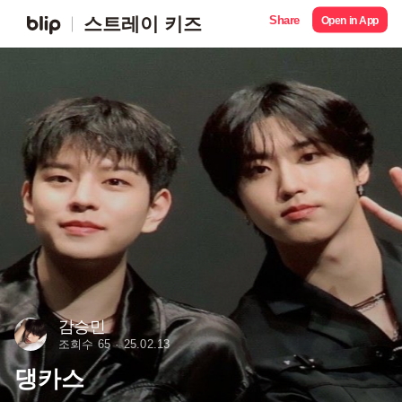
Share
스트레이 키즈
Open in App
감승민
조회수 65
25.02.13
댕카스