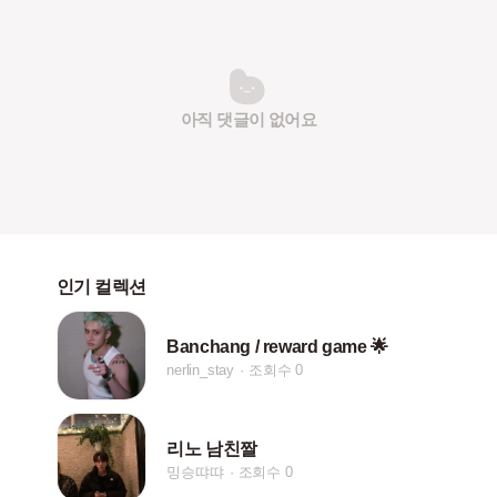
아직 댓글이 없어요
인기 컬렉션
Banchang / reward game 🌟
nerlin_stay
조회수 0
리노 남친짤
밍승땨땨
조회수 0