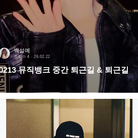
백설예
조회수 4
26.02.22
0213 뮤직뱅크 중간 퇴근길 & 퇴근길