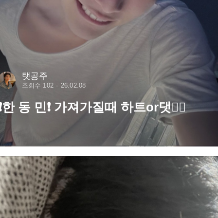
탯공주
조회수 102
26.02.08
❗️한 동 민❗️ 가져가질때 하트or댓👍🏻