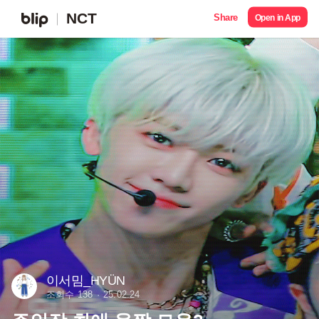
NCT
Share
Open in App
이서밈_HYÜN
조회수 138
25.02.24