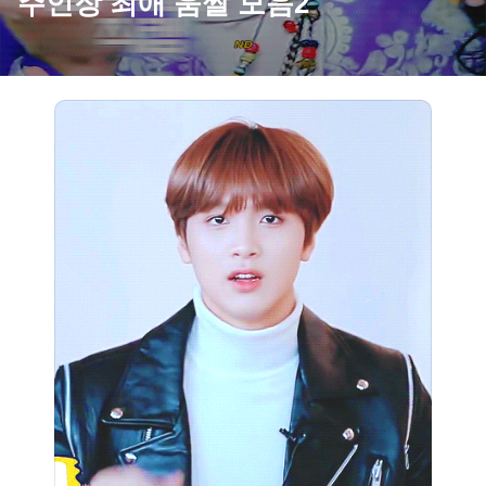
주인장 최애 움짤 모음2