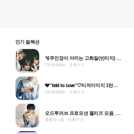
인기 컬렉션
🫧주인장이 아끼는 고화질(빈티지) 위시 감성사진2탄💚⭐️
⋆͛히료세맠ฅ
조회수 1
🩶”𝐎𝐝𝐝 𝐭𝐨 𝐥𝐨𝐯𝐞“🤍티저이미지 1탄에로스온리유
⋆͛히료세맠ฅ
조회수 0
오드투러브 프로모션 젤리즈 모음_1💚
총총바니곰
조회수 0