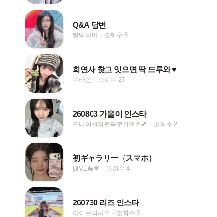
Q&A 답변
빵떡하마
조회수 8
희연사 찾고 잇으면 딱 드루와 ♥︎
우라온
조회수 27
260803 가을이 인스타
두바이원영쫀득쿠키🍪🐰💕
조회수 2
初ギャラリー（スマホ）
DIVE🐇💗
조회수 4
260730 리즈 인스타
아이브의하루
조회수 3