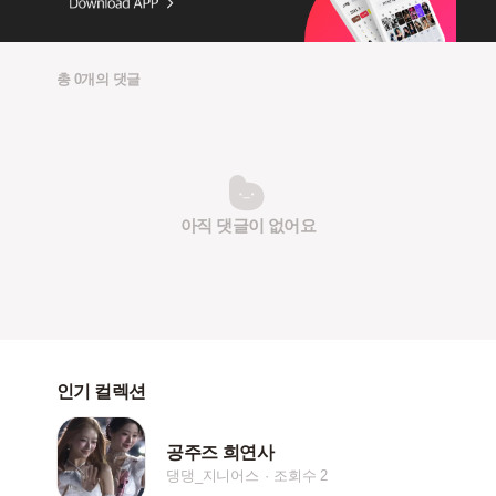
총 0개의 댓글
아직 댓글이 없어요
인기 컬렉션
공주즈 희연사
댕댕_지니어스
조회수 2