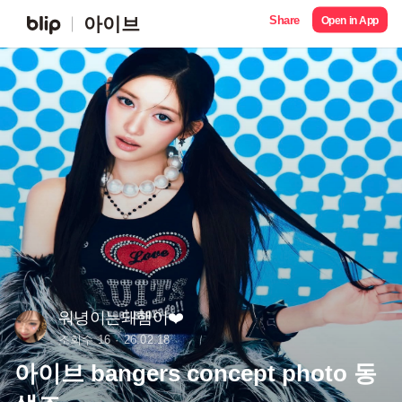
Share
아이브
Open in App
워녕이는돼햄이❤️
조회수 16
26.02.18
아이브 bangers concept photo 동