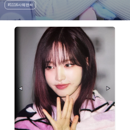
#1116사웨팬싸