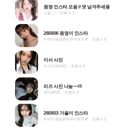
원영 인스타 모음 // 댓 남겨주세용
스탈_✨
조회수 1
260806 원영이 인스타
두바이원영쫀득쿠키🍪🐰💕
조회수 8
이서 사진
이서가최애임!
조회수 0
리즈 사진 나눔~~!!!
JES-DIVE
조회수 0
260803 가을이 인스타
두바이원영쫀득쿠키🍪🐰💕
조회수 2