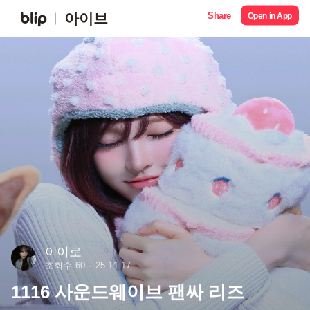
Share
아이브
Open in App
이이로
조회수 60
25.11.17
1116 사운드웨이브 팬싸 리즈