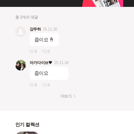
총 2개의 댓글
강주하
25.11.20
줍이요 🤞
0
0
아가다이브💗
25.11.24
줍이요
0
0
더보기
인기 컬렉션