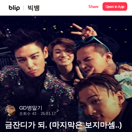
Share
빅뱅
Open in App
GD병말기
조회수 43
26.01.17
금잔디가 되. (마지막은 보지마셈..)