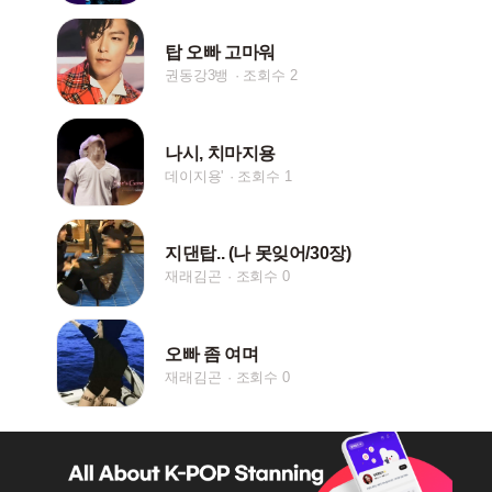
탑 오빠 고마워
권동강3뱅
조회수 2
나시, 치마지용
데이지용'
조회수 1
지댄탑.. (나 못잊어/30장)
재래김곤
조회수 0
오빠 좀 여며
재래김곤
조회수 0