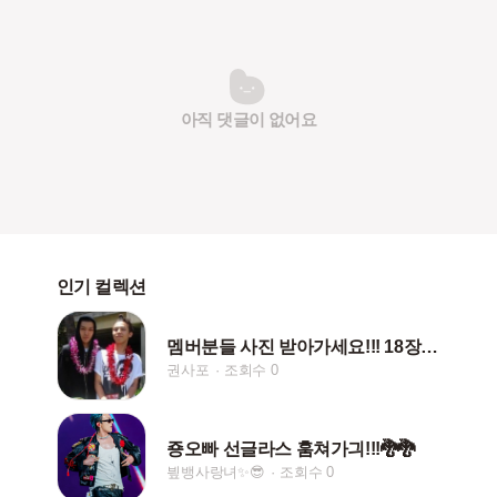
아직 댓글이 없어요
인기 컬렉션
멤버분들 사진 받아가세요!!! 18장입니다!
권사포
조회수 0
죵오빠 선글라스 훔쳐가긔!!!🐉🐉
빂뱅사랑녀✨😎
조회수 0