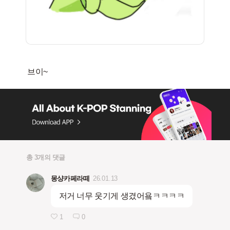
총 3개의 댓글
몽샹카페라떼
26.01.13
저거 너무 웃기게 생겼어욬ㅋㅋㅋㅋ
1
0