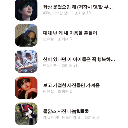
항상 웃었으면 해 (저장시 댓/핱 부탁드려요)
400년약속했잖아
조회수 10
대체 넌 왜 내 마음을 흔들어
단유설
조회수 5
신이 있다면 이 아이들은 꼭 행복하게 해주세요
면뇨리따
조회수 21
보고 기절한 사진들만 가져옴
단유설
조회수 2
물깜즈 사진 나눔🐈‍⬛👽
🏠🚪재혀니원도어🏠🚪
조회수 0