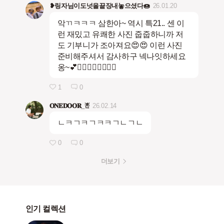
❥링자님이도넛을끝장내놓으셨다🍩
26.01.20
악ㄲㅋㅋㅋ 삼한아~ 역시 특21.. 센 이
런 재밌고 유쾌한 사진 줍줍하니까 저
도 기부니가 조아져요😍😍 이런 사진
준비해주셔서 감사하구 넥나잇하세요
옹~💕🙇‍♀️🙆‍♀️🙇‍♀️🙆‍♀️
1
0
𝐎𝐍𝐄𝐃𝐎𝐎𝐑_☃
26.02.14
ㄴㅋㄱㅋㄱㅋㅋㄱㄴㄱㄴ
0
0
더보기
인기 컬렉션