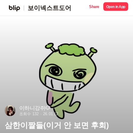
Share
보이넥스트도어
Open in App
이하니강쥐🐶
조회수 132
26.01.12
삼한이짤들(이거 안 보면 후회)