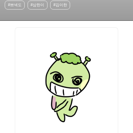
#쁘넥도
#삼한이
#김이한