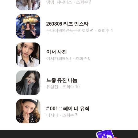
댕댕_지니어스
조회수 2
260806 리즈 인스타
두바이원영쫀득쿠키🍪🐰💕
조회수 4
이서 사진
이서가최애임!
조회수 0
느좋 유진 나눔
유설린
조회수 10
# 001 :: 레이 너 유죄
이지아
조회수 7