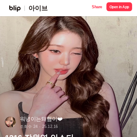
Share
아이브
Open in App
워녕이는돼햄이❤️
조회수 24
25.12.16