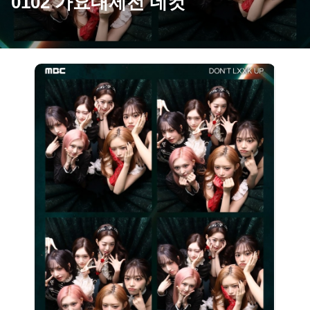
0102 가요대제전 네컷