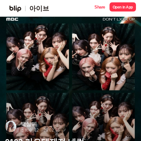
Share
아이브
Open in App
백설예
조회수 12
26.02.18