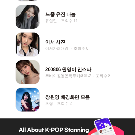
느좋 유진 나눔
유설린
조회수 11
이서 사진
이서가최애임!
조회수 0
260806 원영이 인스타
두바이원영쫀득쿠키🍪🐰💕
조회수 8
장원영 배경화면 모음
초링
조회수 2