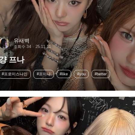
유새벽
조회수 34
25.11.11
걍 프나
#프로미스나인
#프미나
#like
#you
#better