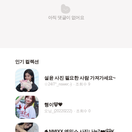
아직 댓글이 없어요
인기 컬렉션
설윤 사진 필요한 사람 가져가세요~
☆24/7°_nswer;-)
조회수 9
행이🐻💗
오닝_(20220222)
조회수 0
🐬NMIXX 엔믹스 사진나눔7❤️(🐱KYUJIN🐱)