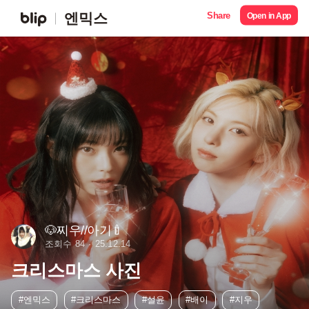
Share
엔믹스
Open in App
🐶찌우//아기🍼
조회수 84
25.12.14
크리스마스 사진
#엔믹스
#크리스마스
#설윤
#배이
#지우