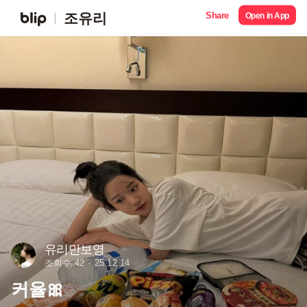
Share
조유리
Open in App
유리만보영
조회수 42
25.12.14
커율🎀