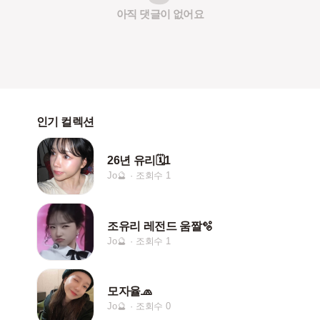
아직 댓글이 없어요
인기 컬렉션
26년 유리🗓️1
Jo🔮
조회수 1
조유리 레전드 움짤🫧
Jo🔮
조회수 1
모자율🧢
Jo🔮
조회수 0