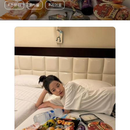
#조유리
#커율
#귀여움