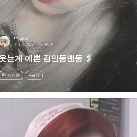
백유린
조회수 247
26.03.01
웃는게 예쁜 김민둥맨둥 🖇️
#사진나눔
#프사