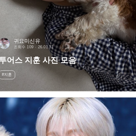
귀요미신유
조회수 109
26.01.31
투어스 지훈 사진 모음
#지훈