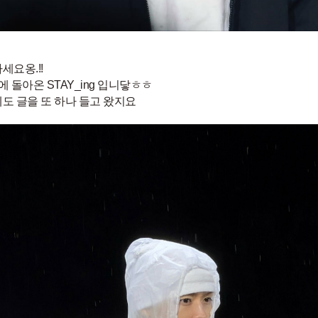
세요옹.!!
에 돌아온 STAY_ing 입니닿ㅎㅎ