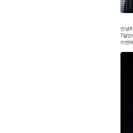
안녕하
7달만