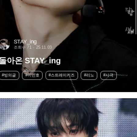
STAY_ing
조회수 71
25.11.03
돌아온 STAY_ing
#빙의글
#이민호
#스트레이키즈
#리노
#사극