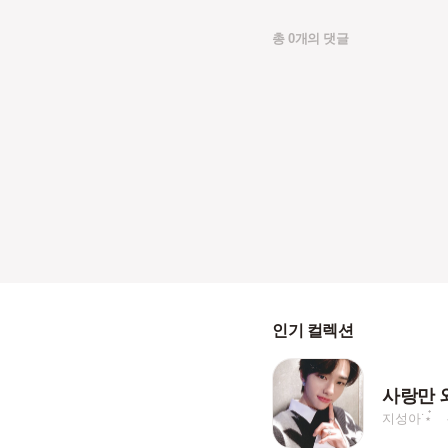
총 0개의 댓글
인기 컬렉션
지성아˙⋆๋