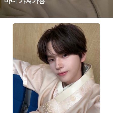
마니 갸져가용