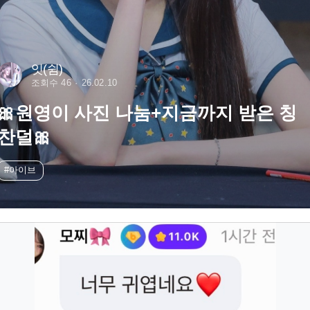
잇(쉼)
조회수 46
26.02.10
🎀원영이 사진 나눔+지금까지 받은 칭
찬덜🎀
#아이브