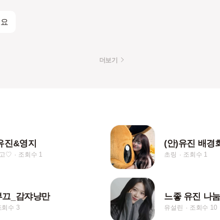
세요
더보기
유진&영지
(안)유진 배경
고♡
조회수 1
초링
조회수 1
부끄_감쟈냥만
느좋 유진 나
조회수 3
유설린
조회수 10