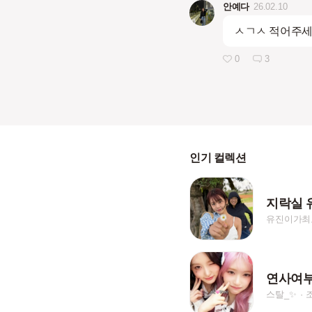
안예다
26.02.10
ㅅㄱㅅ 적어주
0
3
인기 컬렉션
지락실 
유진이가최
연사여
스탈_✨