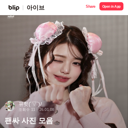
Share
아이브
Open in App
유힛(´▽`)ﾉ
조회수 11
26.01.08
팬싸 사진 모음