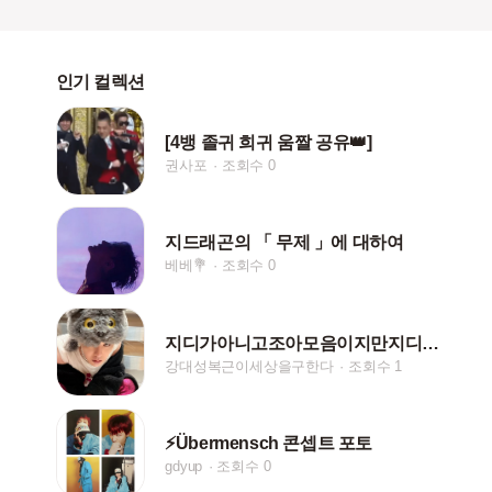
인기 컬렉션
[4뱅 졸귀 희귀 움짤 공유👑]
권사포
조회수 0
지드래곤의 「 무제 」에 대하여
베베💐
조회수 0
지디가아니고조아모음이지만지디도너무귀여워서마지막넣은갤러리
강대성복근이세상을구한다
조회수 1
⚡Übermensch 콘셉트 포토
gdyup
조회수 0