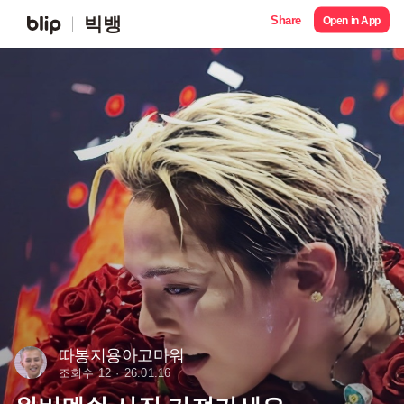
Share
빅뱅
Open in App
따봉지용아고마워
조회수 12
26.01.16