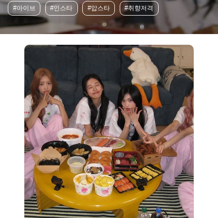
#아이브
#인스타
#압스타
#취향저격