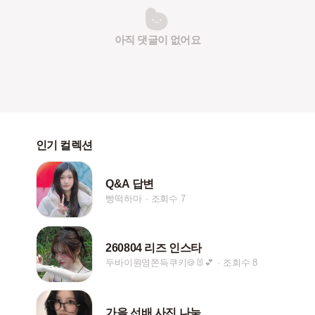
아직 댓글이 없어요
인기 컬렉션
Q&A 답변
빵떡하마
조회수 7
260804 리즈 인스타
두바이원영쫀득쿠키🍪🐰💕
조회수 8
가을 선배 사진 나눔