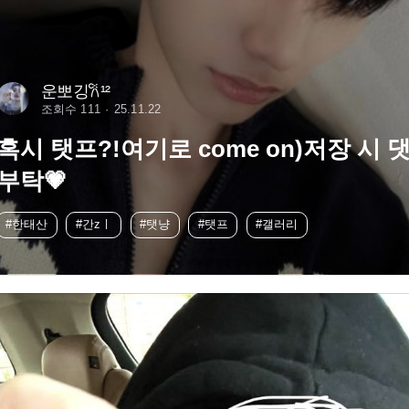
운뽀깅𐙚¹²
조회수 111
25.11.22
혹시 탯프?!여기로 come on)저장 시 
부탁💗
#한태산
#간zㅣ
#탯냥
#탯프
#갤러리