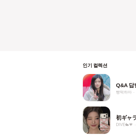
인기 컬렉션
Q&A 답
빵떡하마
初ギャ
DIVE🐇💗