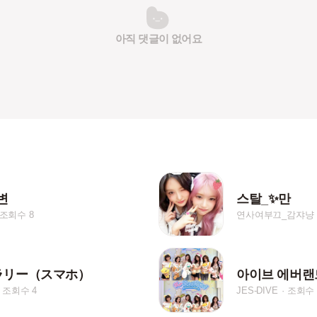
아직 댓글이 없어요
변
스탈_✨️만
조회수 8
연사여부끄_감쟈냥
ラリー（スマホ）
조회수 4
JES-DIVE
조회수 