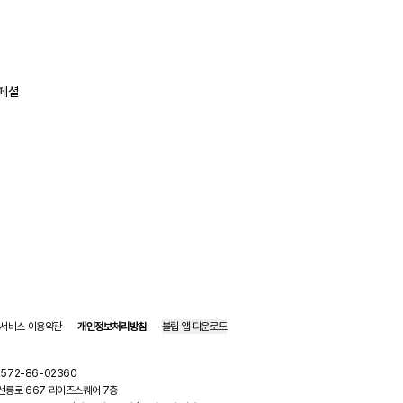
페셜
서비스 이용약관
개인정보처리방침
블립 앱 다운로드
 572-86-02360
구 선릉로 667 라이즈스퀘어 7층