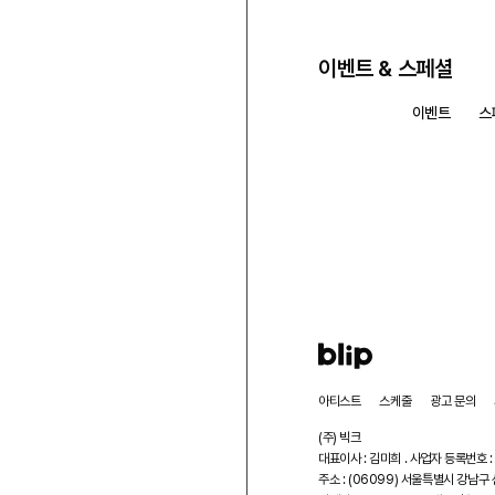
이벤트 & 스페셜
모두 보기
이벤트
스
아티스트
스케줄
광고 문의
(주) 빅크
대표이사 : 김미희 . 사업자 등록번호 :
주소 : (06099) 서울특별시 강남