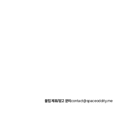
블립 제휴/광고 문의
contact@spaceoddity.me