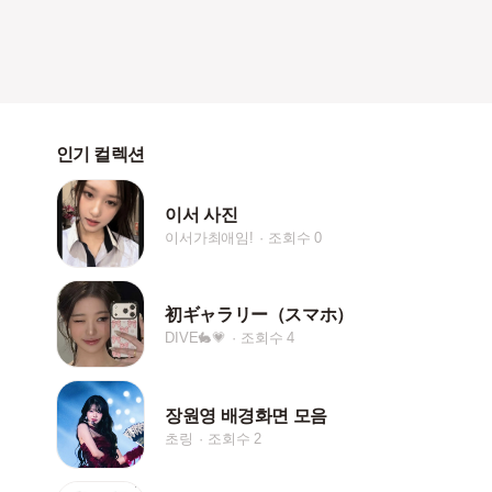
인기 컬렉션
이서 사진
이서가최애임!
조회수 0
初ギャラリー（スマホ）
DIVE🐇💗
조회수 4
장원영 배경화면 모음
초링
조회수 2