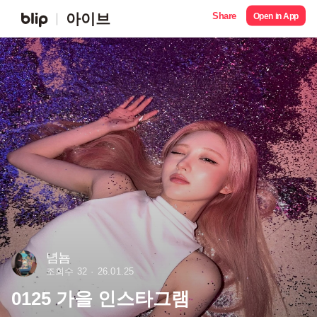
Share
아이브
Open in App
념뇸
조회수 32
26.01.25
0125 가을 인스타그램