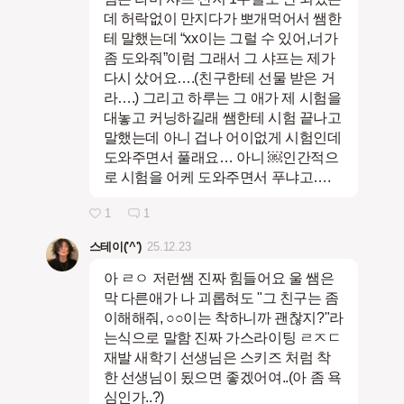
데 허락없이 만지다가 뽀개먹어서 쌤한
테 말했는데 “xx이는 그럴 수 있어,너가
좀 도와줘”이럼 그래서 그 샤프는 제가
다시 샀어요….(친구한테 선물 받은 거
라….) 그리고 하루는 그 애가 제 시험을
대놓고 커닝하길래 쌤한테 시험 끝나고
말했는데 아니 겁나 어이없게 시험인데
도와주면서 풀래요… 아니 ￼인간적으
로 시험을 어케 도와주면서 푸냐고….
1
1
스테이('^')
25.12.23
아 ㄹㅇ 저런쌤 진짜 힘들어요 울 쌤은
막 다른애가 나 괴롭혀도 "그 친구는 좀
이해해줘, ○○이는 착하니까 괜찮지?"라
는식으로 말함 진짜 가스라이팅 ㄹㅈㄷ
재발 새학기 선생님은 스키즈 처럼 착
한 선생님이 됬으면 좋겠어여..(아 좀 욕
심인가..?)