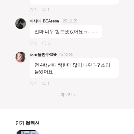
1
1
배서아_BEAseoa_
25.12.25
진짜 너무 힘드셨겠어요ㅠ……
1
3
skrrr물만두😎🤟
25.12.26
전 4학년때 쌤한테 많이 나댄다? 소리
들었어요
1
1
더보기
인기 컬렉션