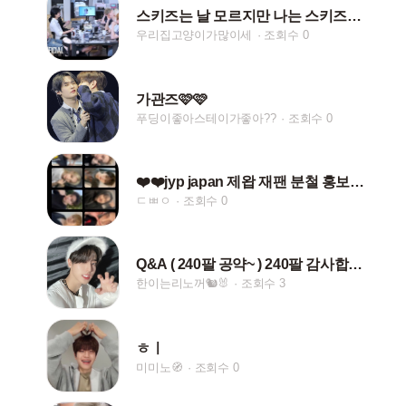
스키즈는 날 모르지만 나는 스키즈를 안다♡
우리집고양이가많이세
조회수 0
가관즈🩷🩷
푸딩이좋아스테이가좋아??
조회수 0
❤️❤️jyp japan 제왑 재팬 분철 홍보❤️❤️
ㄷㅃㅇ
조회수 0
Q&A ( 240팔 공약~ ) 240팔 감사합니다ㅏㅏ
한이는리노꺼🐿🐰
조회수 3
ㅎㅣ
미미노🧭
조회수 0