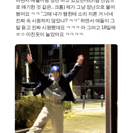
하면서 애들이랑 장난 하고 있었는데(쓰읍 진심으
로 얘기한 것 같은.. 크흠) 제가 그냥 장난으로 물어
봤어요 ㅋㅋ "그때 내가 쌤한테 소리 지른 거 너네
진짜 속 시원하지 않았냐? ㅋㅋ" 하면서 애들이 그
말 듣고 진짜 시원했대요 ㅋㅋㅋ 아 그러고 18일에