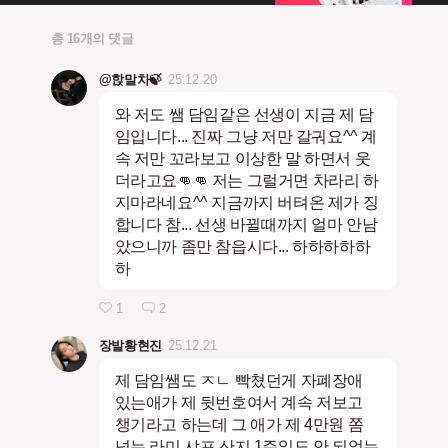
총 16개의 댓글
@핝말차🍃
25.12.20
와 저도 쌤 담임같은 선생이 지금 제 담
임입니다... 진짜 그냥 저만 갈궈요^^ 계
속 저만 꼬라보고 이상한 말 하면서 웃
더라고요👊👊 저는 그럴거면 차라리 하
지마라네요^^ 지금까지 버텨온 제가 징
합니다 참... 선생 바뀔때까지 얼마 안남
았으니까 좀만 참읍시다... 하하하하하
하
1
2
장발황현진
25.12.21
제 담임쌤도 ㅈㄴ 빡쳤던게 자폐장애
있는애가 제 뒷번호여서 계속 저보고
챙기라고 하는데 그 애가 제 4만원 쫌
넘는 라미 샤프 산지 1주일도 안 되었는