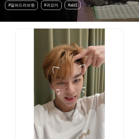
#알파드라브원
#귀요미
#ald1