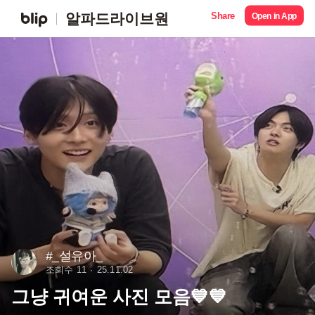
Share
알파드라이브원
Open in App
#_설유아_
조회수 11
25.11.02
그냥 귀여운 사진 모음💙💙