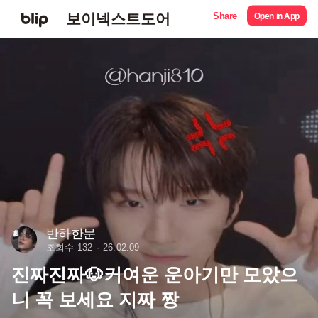
Share
보이넥스트도어
Open in App
반하한문
조회수 132
26.02.09
진짜진짜🐶커여운 운아기만 모았으
니 꼭 보세요 지짜 짱