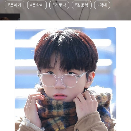
#운아기
#운학이
#기무낙
#김운학
#막내