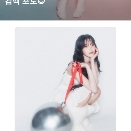
컴백 포토😊