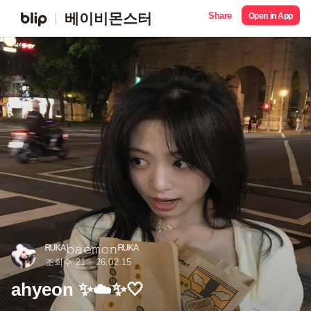
Share
베이비몬스터
Open in App
ᴿᵁᴷᴬ𝚋𝚊𝚎𝚖𝚘𝚗ᴿᵁᴷᴬ
조회수 21
26.02.15
ahyeon ✨️☁️✨️🤍