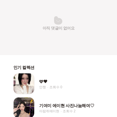
아직 댓글이 없어요
인기 컬렉션
🩷🖤
안짱
조회수 0
기여미 에이현 사진나눔해여♡
아람쥐에이현
조회수 2