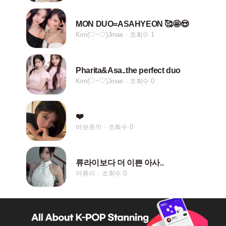
MON DUO=ASAHYEON 🥰🤩😍
Kim(♡~♡)Jinae
조회수 1
Pharita&Asa..the perfect duo
Kim(♡~♡)Jinae
조회수 0
❤️
바보토끼
조회수 0
류라이보다 더 이쁜 아사..
아류이
조회수 0