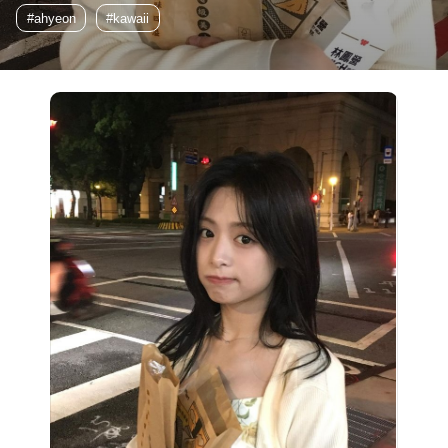
#ahyeon
#kawaii