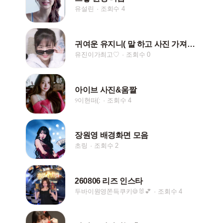
유설린
조회수 4
귀여운 유지니( 말 하고 사진 가져가 주세요~)
유진이가최고♡
조회수 0
아이브 사진&움짤
୨이현떠(:
조회수 4
장원영 배경화면 모음
초링
조회수 2
260806 리즈 인스타
두바이원영쫀득쿠키🍪🐰💕
조회수 4