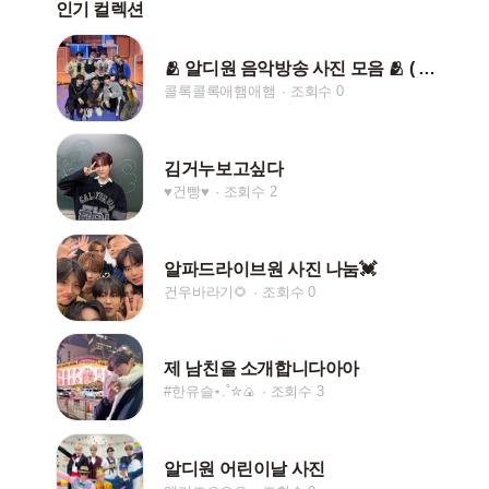
인기 컬렉션
🫂 알디원 음악방송 사진 모음 🫂 ( + 엠씨 )
콜록콜록애햄애햄
조회수 0
김거누보고싶다
♥︎건빵♥︎
조회수 2
알파드라이브원 사진 나눔💓
건우바라기🌻
조회수 0
제 남친을 소개합니다아아
#한유슬⋆.˚✮🍙
조회수 3
알디원 어린이날 사진