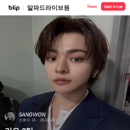
Share
알파드라이브원
Open in App
𝘚𝘈𝘕𝘎𝘞𝘖𝘕
조회수 16
26.02.20