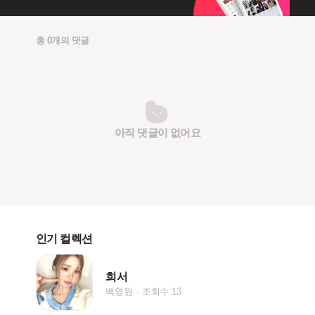
총 0개의 댓글
아직 댓글이 없어요
인기 컬렉션
희서
백영원
조회수 13