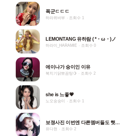
폭군ㄷㄷㄷ
하라뮈바부
조회수 1
LEMONTANG 유하람 ( *・ω・)ノ
하라미_HARAMIE
조회수 0
에이나가 숭이인 이유
북치기닭뽀끔탕🍋
조회수 2
she is 느좋💗
노오숭숭이
조회수 1
보졍사진 이번엔 다른멤버들도 햇어여
유다현
조회수 2