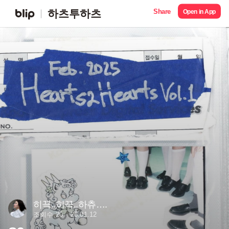
Share
하츠투하츠
Open in App
히끅..히끅..하츄….
조회수 20
26.01.12