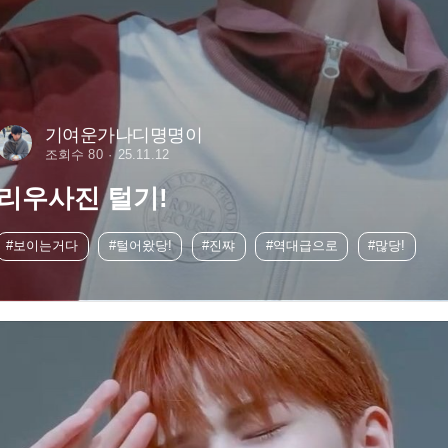
기여운가나디명명이
조회수 80
25.11.12
리우사진 털기!
#보이는거다
#털어왔당!
#진쨔
#역대급으로
#많당!